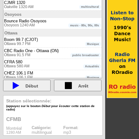
CJMR 1320
Oakville 1320 AM
multicultural
Osoyoos
Bounce Radio Osoyoos
Osoyoos 1240 AM
music - 80s, 90s, 00s
Ottawa
Boom 99.7 (CJOT)
Ottawa 99.7 FM
Musique
CBC Radio One - Ottawa (ON)
Ottawa 91.5 FM
public broadcaster
CFRA 580
Ottawa 580 AM
Actualités
CHEZ 106.1 FM
Ottawa 106.1 FM
Musique
CHIN Radio Ottawa
Début
Arrêt
Ottawa 97.9 FM
multicultural
CHUO (uOttawa)
Ottawa 89.1 FM
community
Station sélectionnée:
CKCU (Carleton University)
(appuyez sur le bouton
Début
pour écouter cette station de
radio)
Ottawa 93.1 FM
community
CKDJ (Algonquin College)
CFMB
Ottawa 107.9 FM
community
Catégorie:
Format:
Montréal
Elmnt FM Ottawa
multilingual
mp3
1280 AM
Ottawa 95.7 FM
Local (Actualités et Musique)