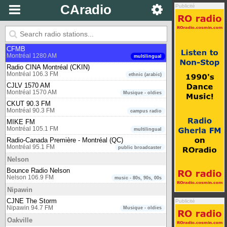
CBC Radio One - Montreal (QC)
CAradio
Publicité
Montreal 104.7 FM
public broadcaster
Montréal
Radio Centre-Ville
Montréal 102.3 FM
multilingual / multicultural / community
CFMB
Montréal 1280 AM
multilingual
Radio CINA Montréal (CKIN)
Montréal 106.3 FM
ethnic (arabic)
CJLV 1570 AM
Montréal 1570 AM
Musique - oldies
CKUT 90.3 FM
Montréal 90.3 FM
campus radio
MIKE FM
Montréal 105.1 FM
multilingual
Radio-Canada Première - Montréal (QC)
Montréal 95.1 FM
public broadcaster
Nelson
Bounce Radio Nelson
Nelson 106.9 FM
music - 80s, 90s, 00s
Nipawin
CJNE The Storm
Publicité
Nipawin 94.7 FM
Musique - oldies
Oakville