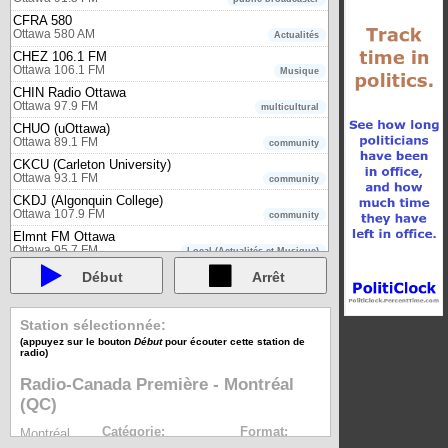
CFRA 580
Ottawa 580 AM
Actualités
CHEZ 106.1 FM
Ottawa 106.1 FM
Musique
CHIN Radio Ottawa
Ottawa 97.9 FM
multicultural
CHUO (uOttawa)
Ottawa 89.1 FM
community
CKCU (Carleton University)
Ottawa 93.1 FM
community
CKDJ (Algonquin College)
Ottawa 107.9 FM
community
Elmnt FM Ottawa
Ottawa 95.7 FM
Local (Actualités et Musique)
Hot 89.9 (CIHT)
Début
Arrêt
Ottawa 89.9 FM
Musique
Jewel 98.5 (CJWL)
Ottawa 98.5 FM
Station sélectionnée:
Musique
(appuyez sur le bouton
Début
pour écouter cette station de
Jump 106.9 (CKQB)
radio)
Ottawa 106.9 FM
Musique
Kiss FM (CISS)
Radio-Canada Première - Montréal
Ottawa 105.3 FM
Musique
(QC)
LiVE 88.5 (CILV)
Ottawa 88.5 FM
Catégorie:
Format:
music - alternative rock
Montréal
public broadcaster
mp3
95.1 FM