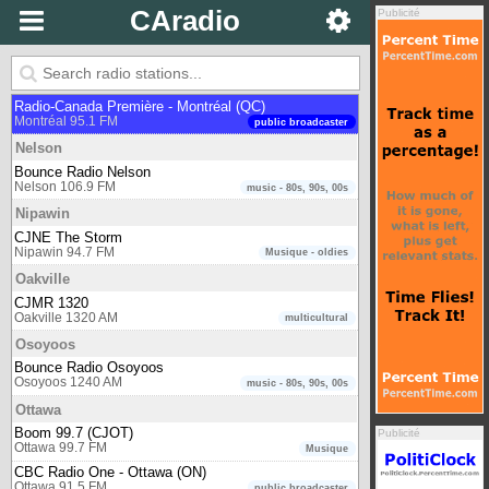
Montréal 1570 AM
Musique - oldies
CAradio
Publicité
CKUT 90.3 FM
Montréal 90.3 FM
campus radio
MIKE FM
Montréal 105.1 FM
multilingual
Radio-Canada Première - Montréal (QC)
Montréal 95.1 FM
public broadcaster
Nelson
Bounce Radio Nelson
Nelson 106.9 FM
music - 80s, 90s, 00s
Nipawin
CJNE The Storm
Nipawin 94.7 FM
Musique - oldies
Oakville
CJMR 1320
Oakville 1320 AM
multicultural
Osoyoos
Bounce Radio Osoyoos
Osoyoos 1240 AM
music - 80s, 90s, 00s
Ottawa
Boom 99.7 (CJOT)
Publicité
Ottawa 99.7 FM
Musique
CBC Radio One - Ottawa (ON)
Ottawa 91.5 FM
public broadcaster