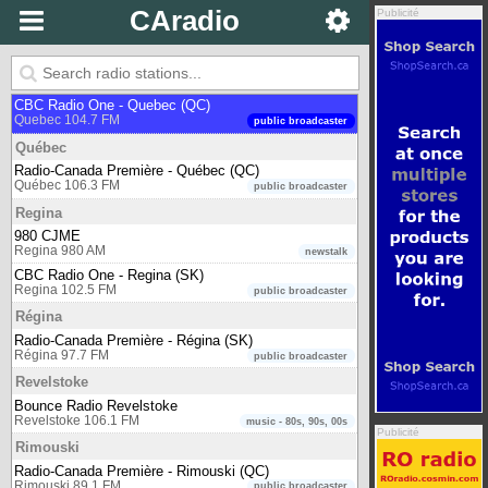
CAradio
Publicité
Prince Rupert
Bounce Radio Prince Rupert
Prince Rupert 99.1 FM
music - 80s, 90s, 00s
Quebec
CBC Radio One - Quebec (QC)
Quebec 104.7 FM
public broadcaster
Québec
Radio-Canada Première - Québec (QC)
Québec 106.3 FM
public broadcaster
Regina
980 CJME
Regina 980 AM
newstalk
CBC Radio One - Regina (SK)
Regina 102.5 FM
public broadcaster
Régina
Radio-Canada Première - Régina (SK)
Régina 97.7 FM
public broadcaster
Revelstoke
Bounce Radio Revelstoke
Revelstoke 106.1 FM
music - 80s, 90s, 00s
Publicité
Rimouski
Radio-Canada Première - Rimouski (QC)
Rimouski 89.1 FM
public broadcaster