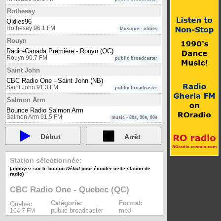
Rothesay
Oldies96
Rothesay 96.1 FM
Musique - oldies
Rouyn
Radio-Canada Première - Rouyn (QC)
Rouyn 90.7 FM
public broadcaster
Saint John
CBC Radio One - Saint John (NB)
Saint John 91.3 FM
public broadcaster
Salmon Arm
Bounce Radio Salmon Arm
Salmon Arm 91.5 FM
music - 80s, 90s, 00s
Saskatoon
Début
Arrêt
650 CKOM
Saskatoon 650 AM
newstalk
CBC Radio One - Saskatoon (SK)
Station sélectionnée:
Saskatoon 94.1 FM
public broadcaster
(appuyez sur le bouton
Début
pour écouter cette station de
radio)
Sept-Îles
Radio-Canada Première - Sept-Îles (QC)
CBC Radio One - Quebec (QC)
Sept-Îles 98.1 FM
public broadcaster
Catégorie:
Format:
Quebec
Sherbrooke
public broadcaster
mp3
104.7 FM
Radio-Canada Première - Sherbrooke (QC)