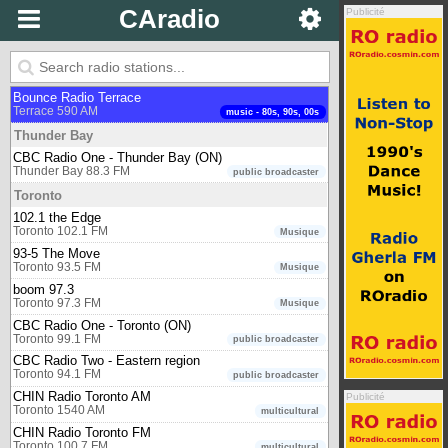
CAradio
Publicité
Sydney
CBC Radio One - Cape Breton (NS)
Sydney 92.1 FM
public broadcaster
Terrace
Bounce Radio Terrace
Terrace 590 AM
music - 80s, 90s, 00s
Thunder Bay
CBC Radio One - Thunder Bay (ON)
Thunder Bay 88.3 FM
public broadcaster
Toronto
102.1 the Edge
Toronto 102.1 FM
Musique
93-5 The Move
Toronto 93.5 FM
Musique
boom 97.3
Toronto 97.3 FM
Musique
CBC Radio One - Toronto (ON)
Toronto 99.1 FM
public broadcaster
CBC Radio Two - Eastern region
Toronto 94.1 FM
public broadcaster
CHIN Radio Toronto AM
Publicité
Toronto 1540 AM
multicultural
CHIN Radio Toronto FM
Toronto 100.7 FM
multicultural