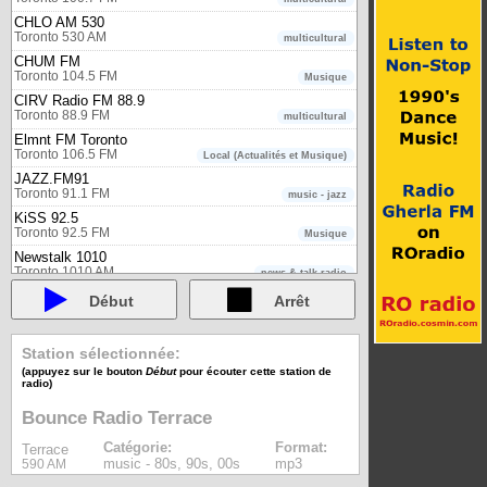
CHLO AM 530
Toronto 530 AM
multicultural
CHUM FM
Toronto 104.5 FM
Musique
CIRV Radio FM 88.9
Toronto 88.9 FM
multicultural
Elmnt FM Toronto
Toronto 106.5 FM
Local (Actualités et Musique)
JAZZ.FM91
Toronto 91.1 FM
music - jazz
KiSS 92.5
Toronto 92.5 FM
Musique
Newstalk 1010
Toronto 1010 AM
news & talk radio
Radio-Canada Première - Toronto (ON)
Début
Arrêt
Toronto 860 AM
public broadcaster
Talk Radio AM640
Toronto 640 AM
Station sélectionnée:
news & talk radio
(appuyez sur le bouton
Début
pour écouter cette station de
Virgin Radio 99.9 FM
radio)
Toronto 99.9 FM
Musique
Zoomer Radio
Bounce Radio Terrace
Toronto 96.7 FM
Musique - oldies
Catégorie:
Format:
Terrace
Trois-Rivières
music - 80s, 90s, 00s
mp3
590 AM
Radio-Canada Première - Trois-Rivières (QC)